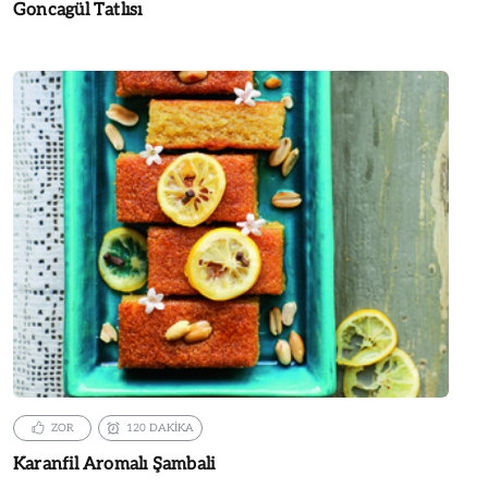
Goncagül Tatlısı
ZOR
120 DAKİKA
Karanfil Aromalı Şambali