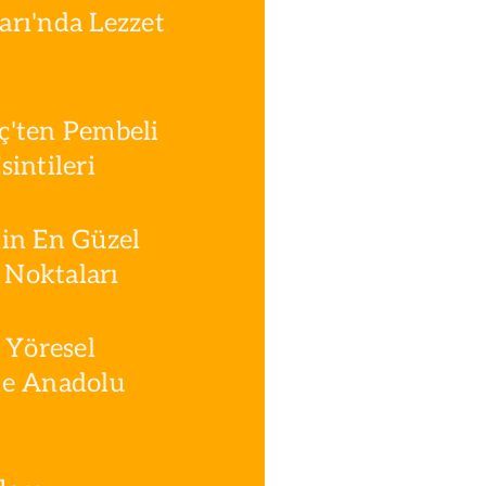
rı'nda Lezzet
ç'ten Pembeli
intileri
in En Güzel
Noktaları
 Yöresel
le Anadolu