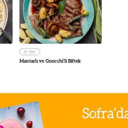
ZOR
Mantarlı ve Gnocchi’li Biftek
Sofra’d