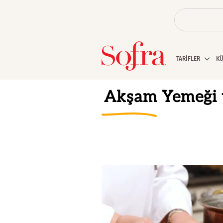
TARİFLER
K
Akşam Yemeği 