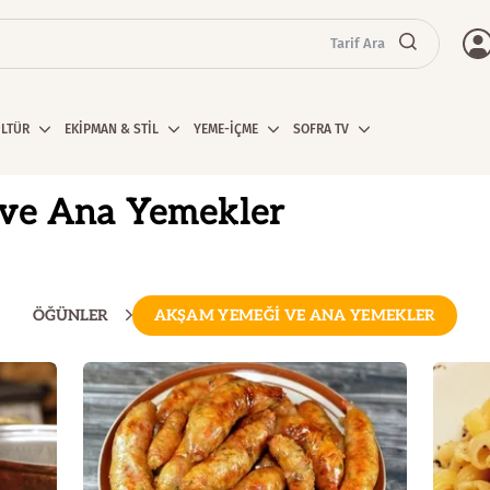
Tarif Ara
ÜLTÜR
EKİPMAN & STİL
YEME-İÇME
SOFRA TV
ve Ana Yemekler
ÖĞÜNLER
AKŞAM YEMEĞİ VE ANA YEMEKLER