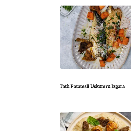
Tatlı Patatesli Uskumru Izgara