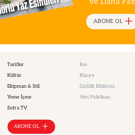
ve Daha Fazla
ABONE OL
Tarifler
Rss
Kültür
Künye
Ekipman & Stil
Gizlilik Bildirimi
Yeme İçme
Veri Politikası
Sofra TV
ABONE OL