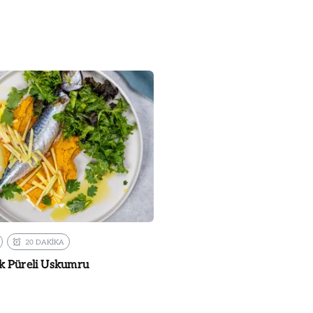
20 DAKİKA
 Püreli Uskumru