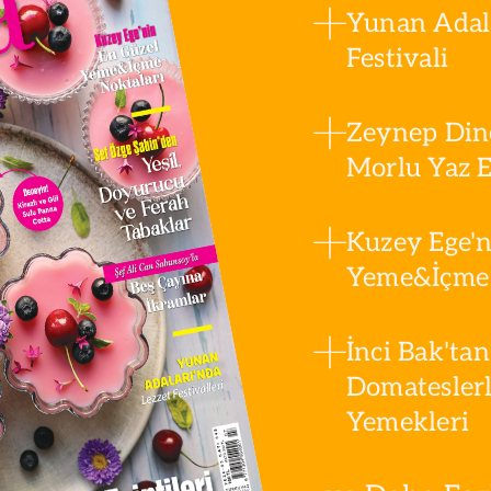
Yunan Adala
Festivali
Zeynep Din
Morlu Yaz Es
Kuzey Ege'n
Yeme&İçme 
İnci Bak'tan
Domatesler
Yemekleri