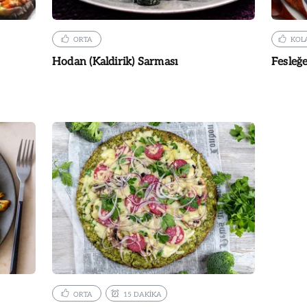
ORTA
KOL
Hodan (Kaldirik) Sarması
Fesleğ
ORTA
15 DAKİKA