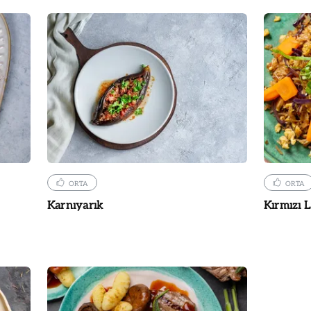
ORTA
ORTA
Karnıyarık
Kırmızı 