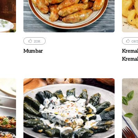
ZOR
ORT
Mumbar
Kremal
Kremal