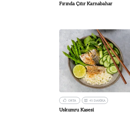
Fırında Çıtır Karnabahar
ORTA
45 DAKİKA
Uskumru Kasesi