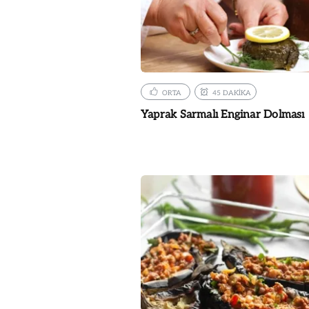
ORTA
45 DAKİKA
Yaprak Sarmalı Enginar Dolması