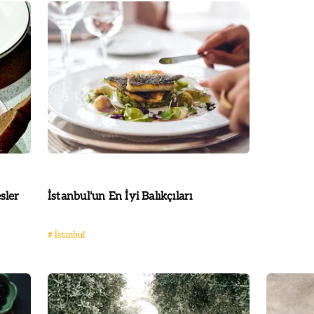
sler
İstanbul'un En İyi Balıkçıları
#
İstanbul