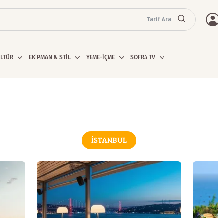
Tarif Ara
ÜLTÜR
EKİPMAN & STİL
YEME-İÇME
SOFRA TV
İSTANBUL