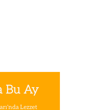
a Bu Ay
rı'nda Lezzet