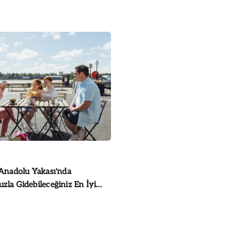
 Anadolu Yakası'nda
zla Gidebileceğiniz En İyi
r