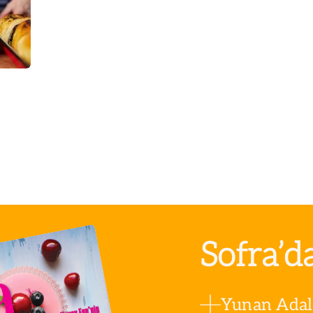
Sofra’d
Yunan Adala