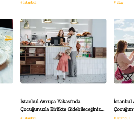
#
İstanbul
#
iftar
İstanbul Avrupa Yakası'nda
İstanbul
Çocuğunuzla Birlikte Gidebileceğiniz
Çocuğunu
En İyi Mekanlar
Mekanla
#
İstanbul
#
İstanbul