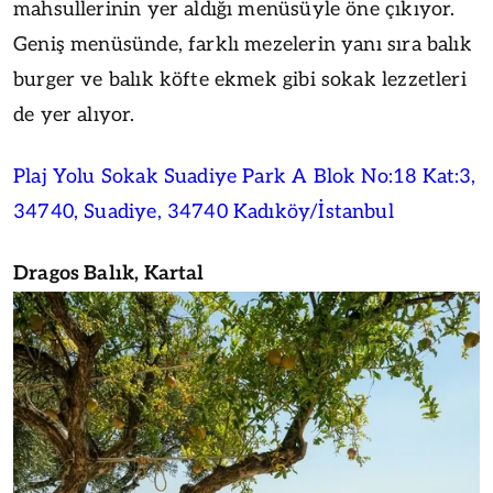
mahsullerinin yer aldığı menüsüyle öne çıkıyor.
Geniş menüsünde, farklı mezelerin yanı sıra balık
burger ve balık köfte ekmek gibi sokak lezzetleri
de yer alıyor.
Plaj Yolu Sokak Suadiye Park A Blok No:18 Kat:3,
34740, Suadiye, 34740 Kadıköy/İstanbul
Dragos Balık, Kartal