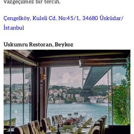
vazgeçilmez bir tercih.
Çengelköy, Kuleli Cd. No:45/1, 34680 Üsküdar/
İstanbul
Uskumru Restoran, Beykoz