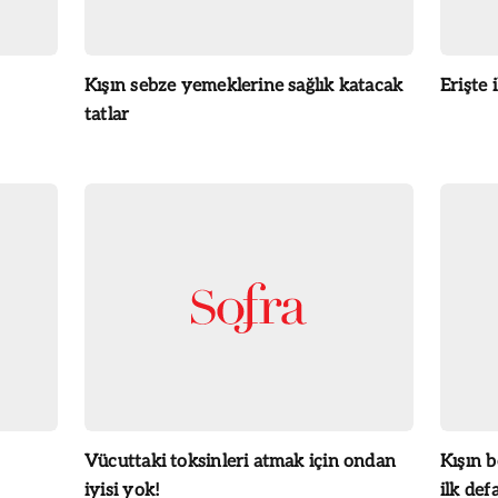
Kışın sebze yemeklerine sağlık katacak
Erişte 
tatlar
Vücuttaki toksinleri atmak için ondan
Kışın b
iyisi yok!
ilk def