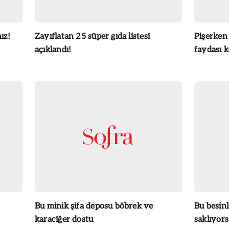
ız!
Zayıflatan 25 süper gıda listesi
Pişerken 
açıklandı!
faydası 
Bu minik şifa deposu böbrek ve
Bu besin
karaciğer dostu
saklıyors