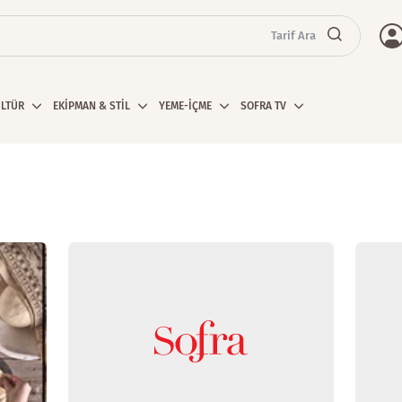
Tarif Ara
ÜLTÜR
EKİPMAN & STİL
YEME-İÇME
SOFRA TV