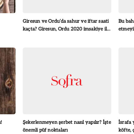
Giresun ve Ordu’da sahur ve iftar saati
Bu bah
kaçta? Giresun, Ordu 2020 imsakiye ile
etmeyi
iftar vakti - akşam ezanı saati!
ı!
Şekerlenmeyen şerbet nasıl yapılır? İşte
İsrafa
önemli püf noktaları
köfte, 