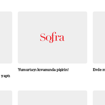
Yumurtayı kıvamında pişirin!
Evde m
 yaptı