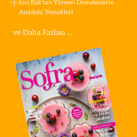
İnci Bak'tan Yöresel Domateslerle
Anadolu Yemekleri
ve Daha Fazlası ...