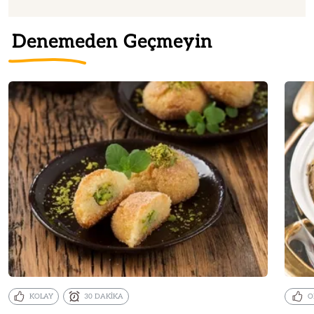
Denemeden Geçmeyin
KOLAY
30 DAKİKA
O