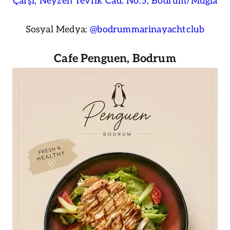
Çarşı, Neyzen Tevfik Cad. No:5, Bodrum/Muğla
Sosyal Medya:
@bodrummarinayachtclub
Cafe Penguen, Bodrum