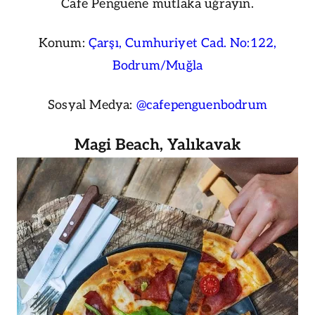
Cafe Penguene mutlaka uğrayın.
Konum:
Çarşı, Cumhuriyet Cad. No:122,
Bodrum/Muğla
Sosyal Medya:
@cafepenguenbodrum
Magi Beach, Yalıkavak