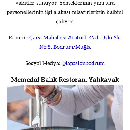
vakitler sunuyor. Yemeklerinin yanı sıra
personellerinin ilgi alakası misafirlerinin kalbini
çalıyor.
Konum:
Çarşı Mahallesi Atatürk Cad. Uslu Sk.
No:8, Bodrum/Muğla
Sosyal Medya:
@lapasionbodrum
Memedof Balık Restoran, Yalıkavak