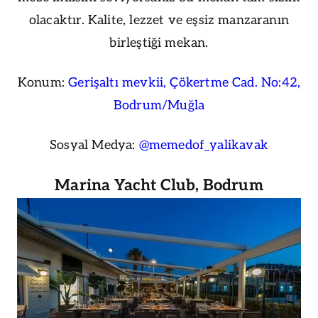
olacaktır. Kalite, lezzet ve eşsiz manzaranın
birleştiği mekan.
Konum:
Gerişaltı mevkii, Çökertme Cad. No:42,
Bodrum/Muğla
Sosyal Medya:
@memedof_yalikavak
Marina Yacht Club, Bodrum