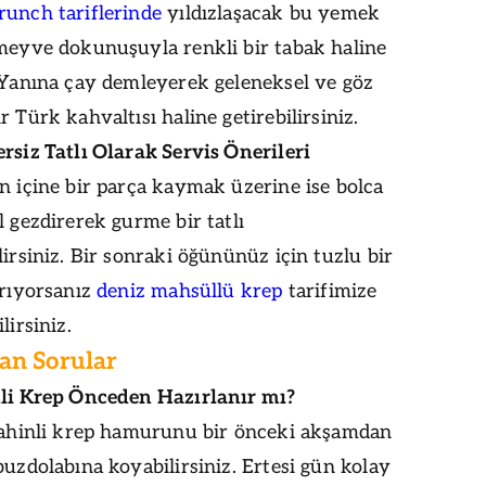
runch tariflerinde
yıldızlaşacak bu yemek
 meyve dokunuşuyla renkli bir tabak haline
 Yanına çay demleyerek geleneksel ve göz
r Türk kahvaltısı haline getirebilirsiniz.
rsiz Tatlı Olarak Servis Önerileri
n içine bir parça kaymak üzerine ise bolca
l gezdirerek gurme bir tatlı
lirsiniz. Bir sonraki öğününüz için tuzlu bir
arıyorsanız
deniz mahsüllü krep
tarifimize
lirsiniz.
lan Sorular
nli Krep Önceden Hazırlanır mı?
 tahinli krep hamurunu bir önceki akşamdan
buzdolabına koyabilirsiniz. Ertesi gün kolay