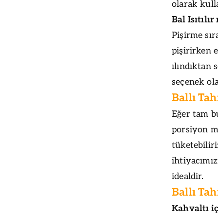
olarak kull
Bal Isıtılı
Pişirme sır
pişirirken 
ılındıktan 
seçenek ola
Ballı Tah
Eğer tam b
porsiyon m
tüketebiliri
ihtiyacımız
idealdir.
Ballı Tah
Kahvaltı i