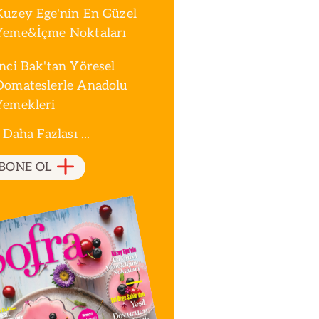
Kuzey Ege'nin En Güzel
Yeme&İçme Noktaları
İnci Bak'tan Yöresel
Domateslerle Anadolu
Yemekleri
 Daha Fazlası ...
BONE OL