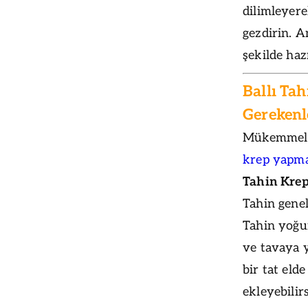
dilimleyere
gezdirin. A
şekilde haz
Ballı Ta
Gerekenl
Mükemmel b
krep yapma
Tahin Kre
Tahin gene
Tahin yoğun
ve tavaya 
bir tat elde
ekleyebilir