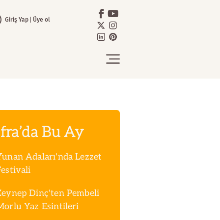
Giriş Yap
Üye ol
fra’da Bu Ay
Yunan Adaları'nda Lezzet
estivali
Zeynep Dinç'ten Pembeli
Morlu Yaz Esintileri