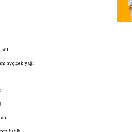
 süt
nı ayçiçek yağı
k
l
hin
ep fıstığı