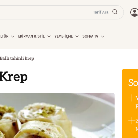
Tarif Ara
ÜLTÜR
EKİPMAN & STİL
YEME-İÇME
SOFRA TV
Ballı tahinli krep
 Krep
So
F