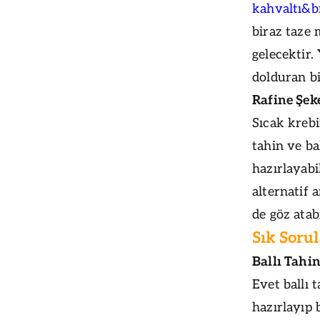
kahvaltı&b
biraz taze
gelecektir.
dolduran bi
Rafine Şeke
Sıcak krebi
tahin ve ba
hazırlayabi
alternatif 
de göz atabi
Sık Soru
Ballı Tahi
Evet ballı
hazırlayıp 