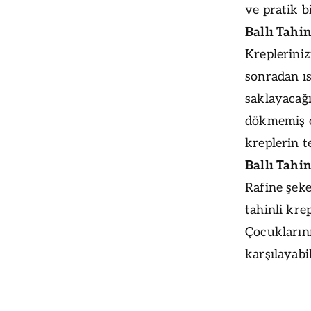
ve pratik bi
Ballı Tahin
Krepleriniz
sonradan ıs
saklayacağı
dökmemiş o
kreplerin t
Ballı Tahi
Rafine şeker
tahinli kre
Çocuklarını
karşılayabil