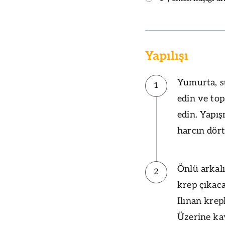
Yapılışı
Yumurta, sü
1
edin ve to
edin. Yapış
harcın dört
Önlü arkalı
2
krep çıkaca
Ilınan krep
Üzerine ka