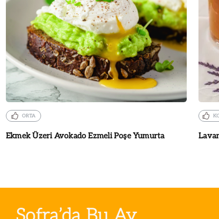
ORTA
K
Ekmek Üzeri Avokado Ezmeli Poşe Yumurta
Lavan
Sofra’da Bu Ay