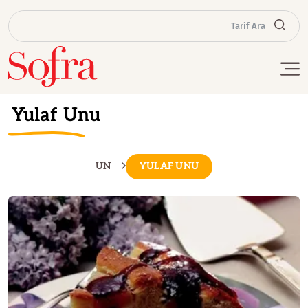
Tarif Ara
Yulaf Unu
UN
YULAF UNU