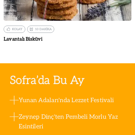
KOLAY
10 DAKİKA
Lavantalı Bisküvi
Sofra’da Bu Ay
Yunan Adaları'nda Lezzet Festivali
Zeynep Dinç'ten Pembeli Morlu Yaz
Esintileri