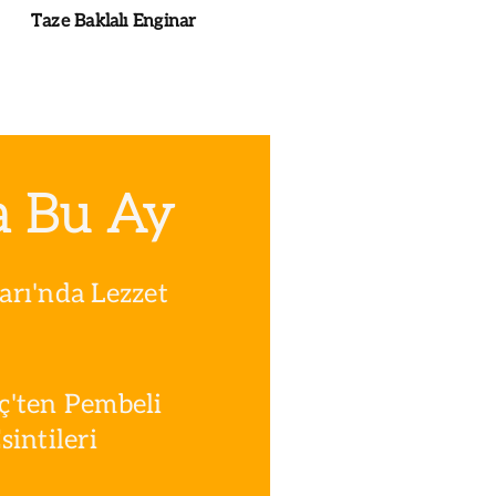
Taze Baklalı Enginar
a Bu Ay
rı'nda Lezzet
ç'ten Pembeli
intileri