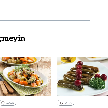
n.
çmeyin
KOLAY
ORTA