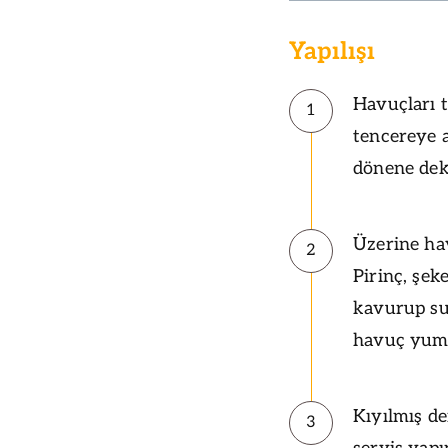
Yapılışı
Havuçları t
1
tencereye a
dönene dek
Üzerine ha
2
Pirinç, şek
kavurup suy
havuç yumu
Kıyılmış de
3