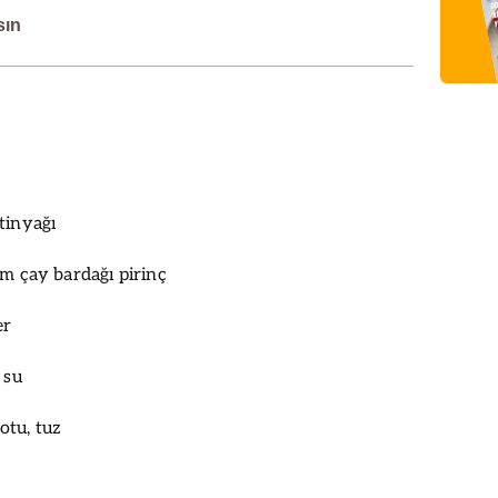
sın
tinyağı
ım çay bardağı pirinç
er
 su
otu, tuz