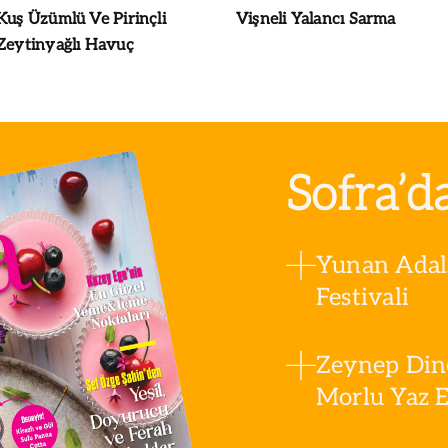
Kuş Üzümlü Ve Pirinçli
Vişneli Yalancı Sarma
Zeytinyağlı Havuç
Sofra’d
Yunan Adala
Festivali
Zeynep Din
Morlu Yaz Es