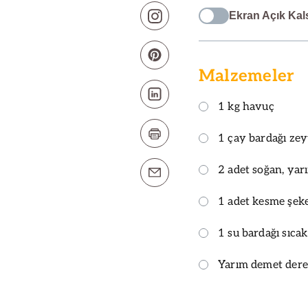
Ekran Açık Kal
Malzemeler
1 kg havuç
1 çay bardağı zey
2 adet soğan, yar
1 adet kesme şek
1 su bardağı sıcak
Yarım demet dere