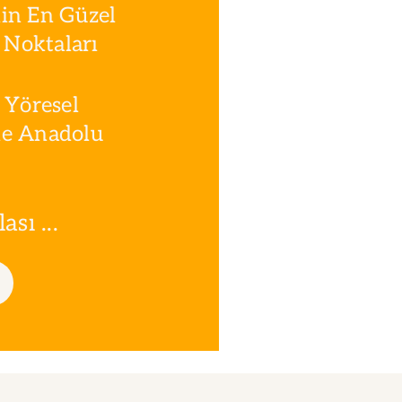
in En Güzel
Noktaları
 Yöresel
le Anadolu
sı ...