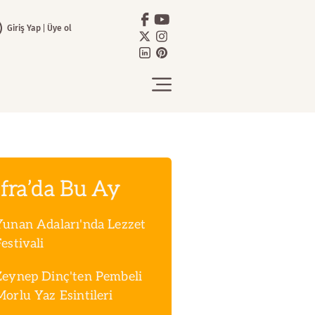
Giriş Yap
Üye ol
fra’da Bu Ay
Yunan Adaları'nda Lezzet
estivali
Zeynep Dinç'ten Pembeli
Morlu Yaz Esintileri