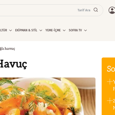
Tarif Ara
ÜLTÜR
EKİPMAN & STİL
YEME-İÇME
SOFRA TV
ğlı havuç
 Havuç
So
F