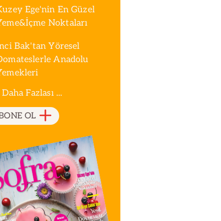
Kuzey Ege'nin En Güzel
Yeme&İçme Noktaları
İnci Bak'tan Yöresel
Domateslerle Anadolu
Yemekleri
 Daha Fazlası ...
BONE OL