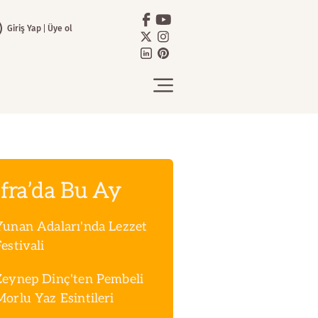
Giriş Yap
Üye ol
fra’da Bu Ay
Yunan Adaları'nda Lezzet
estivali
Zeynep Dinç'ten Pembeli
Morlu Yaz Esintileri