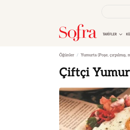
TARİFLER
K
Öğünler
Yumurta (Poşe, çırpılmış, 
Çiftçi Yumur