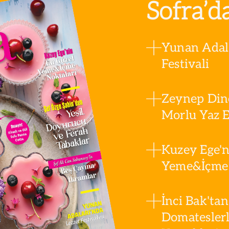
Sofra’d
Yunan Adala
Festivali
Zeynep Din
Morlu Yaz Es
Kuzey Ege'n
Yeme&İçme 
İnci Bak'tan
Domatesler