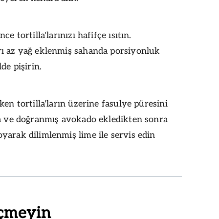
ce tortilla'larınızı hafifçe ısıtın.
ı az yağ eklenmiş sahanda porsiyonluk
de pişirin.
ken tortilla'ların üzerine fasulye püresini
sa ve doğranmış avokado ekledikten sonra
arak dilimlenmiş lime ile servis edin
çmeyin