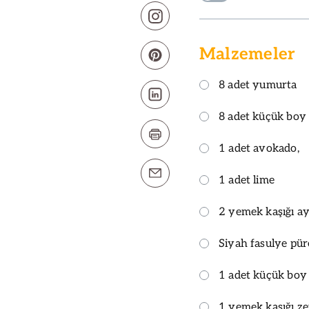
Malzemeler
8 adet yumurta
8 adet küçük boy t
1 adet avokado,
1 adet lime
2 yemek kaşığı ay
Siyah fasulye püre
1 adet küçük boy
1 yemek kaşığı ze