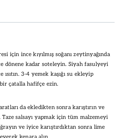
esi için ince kıyılmış soğanı zeytinyağında
çe dönene kadar soteleyin. Siyah fasulyeyi
çe ısıtın. 3-4 yemek kaşığı su ekleyip
bir çatalla hafifçe ezin.
ratları da ekledikten sonra karıştırın ve
n. Taze salsayı yapmak için tüm malzemeyi
ğrayın ve iyice karıştırdıktan sonra lime
eyerek kenara alın.