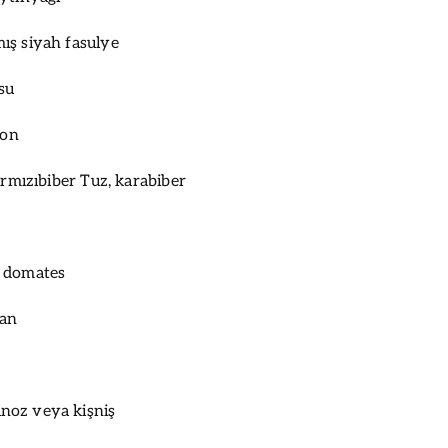
ış siyah fasulye
su
yon
ırmızıbiber Tuz, karabiber
 domates
ğan
noz veya kişniş