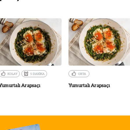
KOLAY
5 DAKİKA
ORTA
Yumurtalı Arapsaçı
Yumurtalı Arapsaçı