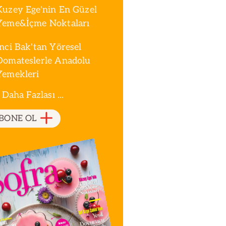
Kuzey Ege'nin En Güzel
Yeme&İçme Noktaları
İnci Bak'tan Yöresel
Domateslerle Anadolu
Yemekleri
 Daha Fazlası ...
BONE OL