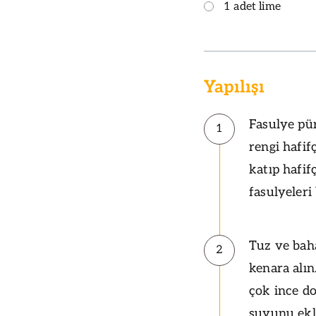
1 adet lime
Yapılışı
Fasulye pür
1
rengi hafif
katıp hafif
fasulyeleri 
Tuz ve baha
2
kenara alı
çok ince do
suyunu ekl