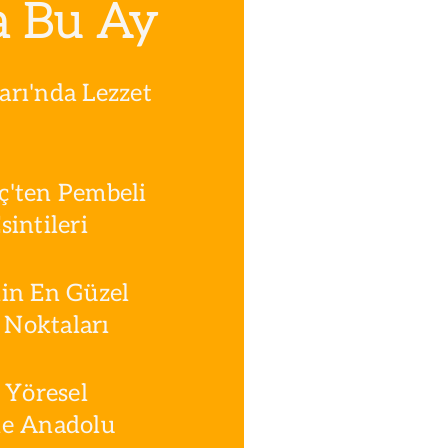
a Bu Ay
rı'nda Lezzet
ç'ten Pembeli
intileri
in En Güzel
Noktaları
 Yöresel
le Anadolu