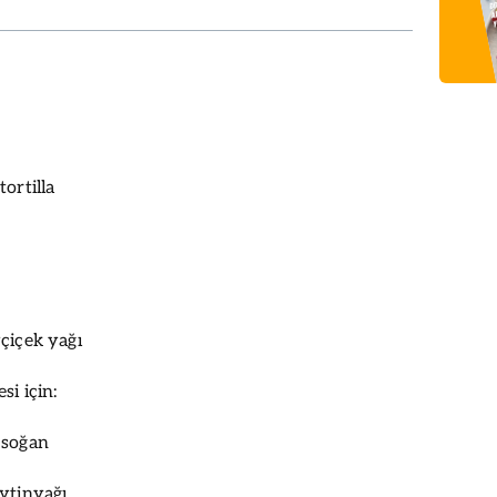
ortilla
çiçek yağı
si için:
 soğan
ytinyağı