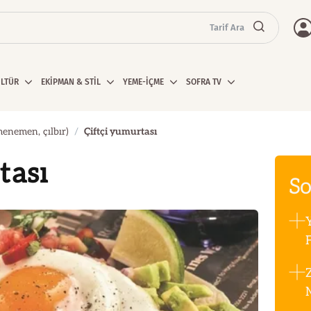
Tarif Ara
ÜLTÜR
EKİPMAN & STİL
YEME-İÇME
SOFRA TV
menemen, çılbır)
Çiftçi yumurtası
tası
So
F