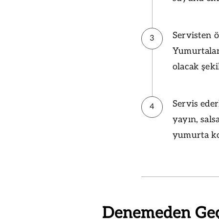
Servisten ön
3
Yumurtalar
olacak şekil
Servis eder
4
yayın, sal
yumurta koy
Denemeden Ge