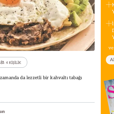
ve
A
4 KİŞİLİK
amanda da lezzetli bir kahvaltı tabağı
sın