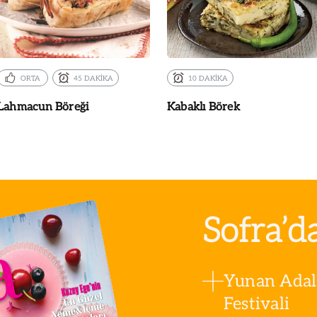
ORTA
45 DAKİKA
10 DAKİKA
Lahmacun Böreği
Kabaklı Börek
Sofra’d
Yunan Adala
Festivali