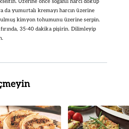
seltin. Üzerine önce soğanlı harcı döküp
ra da yumurtalı kremayı harcın üzerine
rulmuş kimyon tohumunu üzerine serpin.
fırında, 35-40 dakika pişirin. Dilimleyip
n.
çmeyin