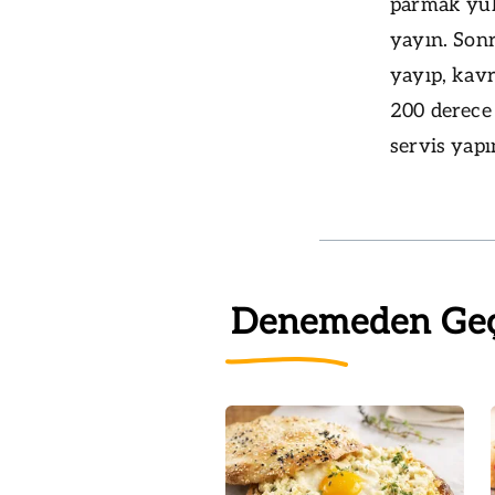
parmak yük
yayın. Son
yayıp, kav
200 derece 
servis yapı
Denemeden Ge