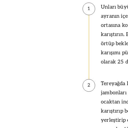
Unları büyü
1
ayranın içe
ortasına ko
karıştırın.
örtüp bekl
karışımı pü
olarak 25 d
Tereyağda 
2
jambonları
ocaktan ind
karıştırıp 
yerleştirip 