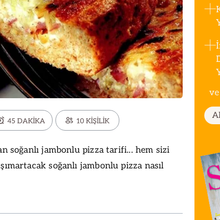
ve
A
45 DAKİKA
10 KİŞİLİK
an soğanlı jambonlu pizza tarifi... hem sizi
 şımartacak soğanlı jambonlu pizza nasıl