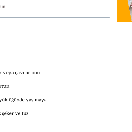
sın
ek veya çavdar unu
ayran
üyüklüğünde yaş maya
oz şeker ve tuz