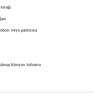
reyağı
oğan
ambon veya pastırma
avrulmuş kimyon tohumu