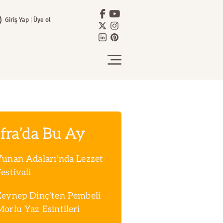
Giriş Yap
Üye ol
fra’da Bu Ay
Yunan Adaları'nda Lezzet
estivali
Zeynep Dinç'ten Pembeli
Morlu Yaz Esintileri