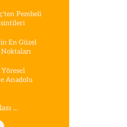
ç'ten Pembeli
intileri
in En Güzel
Noktaları
 Yöresel
le Anadolu
sı ...