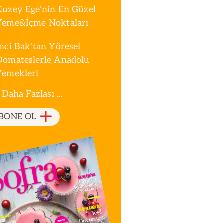
Kuzey Ege'nin En Güzel
Yeme&İçme Noktaları
İnci Bak'tan Yöresel
Domateslerle Anadolu
Yemekleri
 Daha Fazlası ...
BONE OL