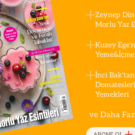
Zeynep Din
Morlu Yaz Es
Kuzey Ege'n
Yeme&İçme 
İnci Bak'tan
Domatesler
Yemekleri
ve Daha Fazla
ABONE OL