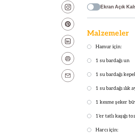
Ekran Açık Kal
Malzemeler
Hamur için:
1 su bardağı un
1 su bardağı kep
1 su bardağı ılık 
1 kesme şeker b
1'er tatlı kaşığı t
Harcı için: