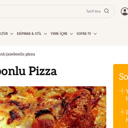
Tarif Ara
ÜLTÜR
EKİPMAN & STİL
YEME-İÇME
SOFRA TV
nlı jambonlu pizza
onlu Pizza
So
F