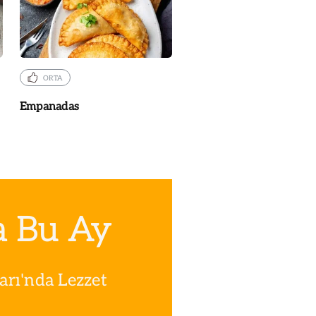
ORTA
Empanadas
a Bu Ay
rı'nda Lezzet