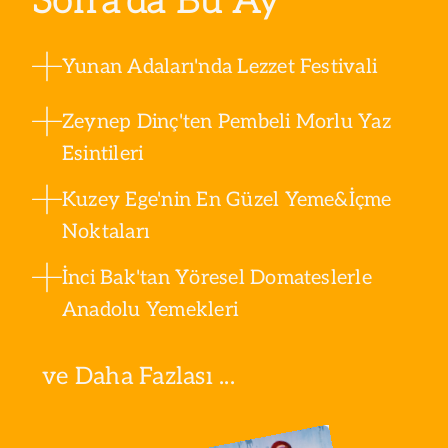
Sofra’da Bu Ay
Yunan Adaları'nda Lezzet Festivali
Zeynep Dinç'ten Pembeli Morlu Yaz
Esintileri
Kuzey Ege'nin En Güzel Yeme&İçme
Noktaları
İnci Bak'tan Yöresel Domateslerle
Anadolu Yemekleri
ve Daha Fazlası ...