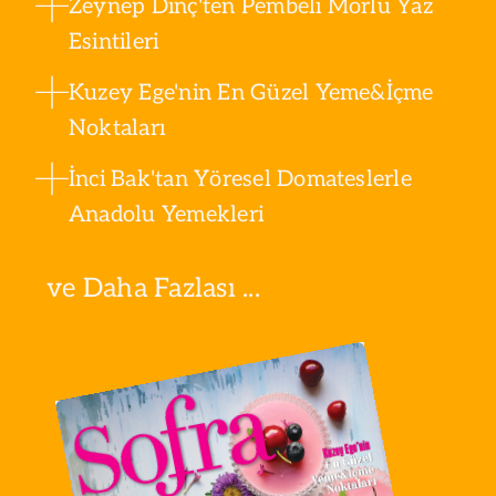
Zeynep Dinç'ten Pembeli Morlu Yaz
Esintileri
Kuzey Ege'nin En Güzel Yeme&İçme
Noktaları
İnci Bak'tan Yöresel Domateslerle
Anadolu Yemekleri
ve Daha Fazlası ...