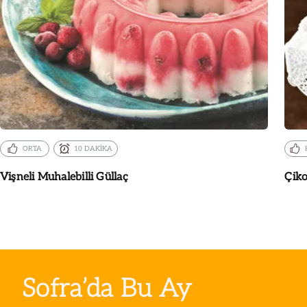
ORTA
10 DAKİKA
Vişneli Muhalebilli Güllaç
Çiko
Sofra’da Bu Ay