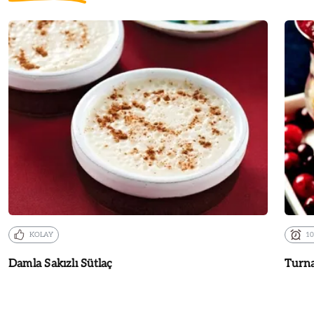
KOLAY
1
Damla Sakızlı Sütlaç
Turna