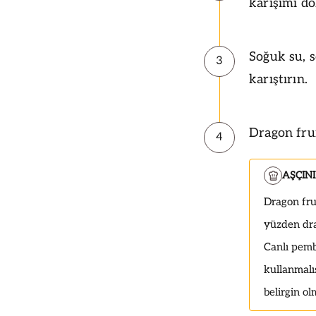
karışımı d
Soğuk su, 
3
karıştırın.
Dragon frui
4
AŞÇIN
Dragon frui
yüzden drag
Canlı pemb
kullanmalı
belirgin ol