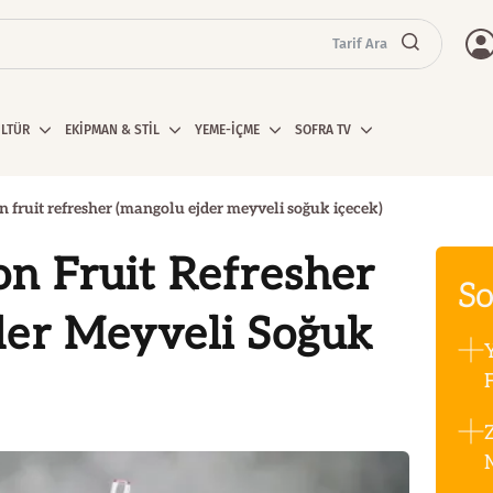
Tarif Ara
ÜLTÜR
EKİPMAN & STİL
YEME-İÇME
SOFRA TV
fruit refresher (mangolu ejder meyveli soğuk içecek)
n Fruit Refresher
So
der Meyveli Soğuk
F