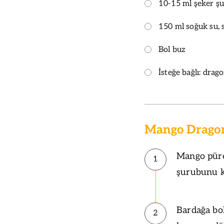
10-15 ml şeker ş
150 ml soğuk su,
Bol buz
İsteğe bağlı: drago
Mango Dragon 
Mango püres
1
şurubunu ka
Bardağa bol
2