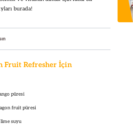
ayları burada!
sın
Fruit Refresher İçin
ango püresi
agon fruit püresi
 lime suyu