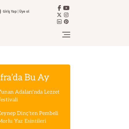
Giriş Yap
Üye ol
fra’da Bu Ay
Yunan Adaları'nda Lezzet
estivali
Zeynep Dinç'ten Pembeli
Morlu Yaz Esintileri