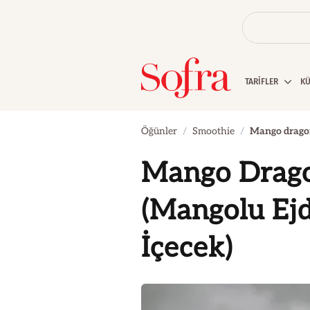
TARİFLER
K
Öğünler
Smoothie
Mango dragon 
Mango Drago
(Mangolu Ej
İçecek)