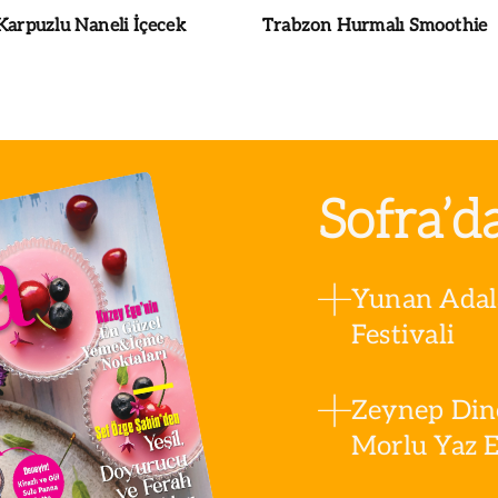
Karpuzlu Naneli İçecek
Trabzon Hurmalı Smoothie
Sofra’d
Yunan Adala
Festivali
Zeynep Din
Morlu Yaz Es