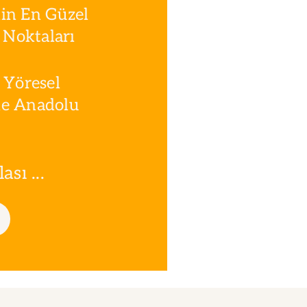
in En Güzel
Noktaları
 Yöresel
le Anadolu
sı ...