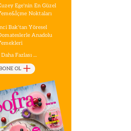
Kuzey Ege'nin En Güzel
Yeme&İçme Noktaları
İnci Bak'tan Yöresel
Domateslerle Anadolu
Yemekleri
 Daha Fazlası ...
BONE OL