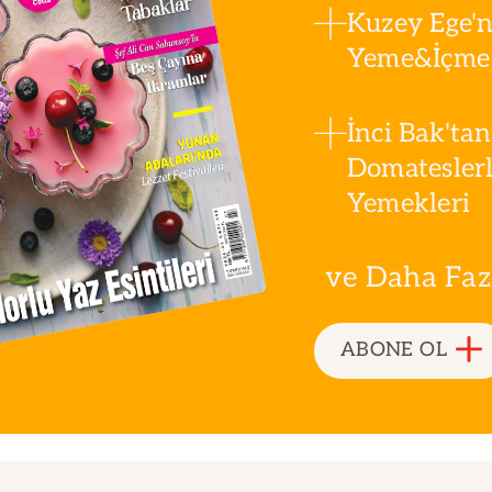
Kuzey Ege'n
Yeme&İçme 
İnci Bak'tan
Domatesler
Yemekleri
ve Daha Fazla
ABONE OL