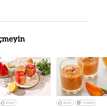
çmeyin
KOLAY
KOLAY
5 DAKİKA