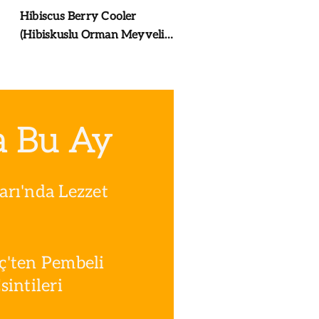
Hibiscus Berry Cooler
(Hibiskuslu Orman Meyveli
Soğuk İçecek)
a Bu Ay
rı'nda Lezzet
ç'ten Pembeli
intileri