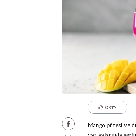
ORTA
Mango püresi ve dr
yaz aylarında seri