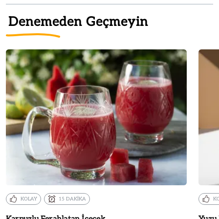
Denemeden Geçmeyin
KOLAY
15 DAKİKA
K