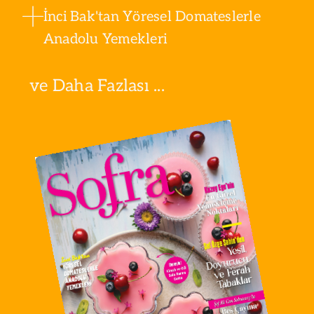
İnci Bak'tan Yöresel Domateslerle
Anadolu Yemekleri
ve Daha Fazlası ...