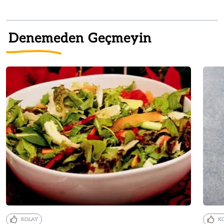
Denemeden Geçmeyin
KOLAY
K