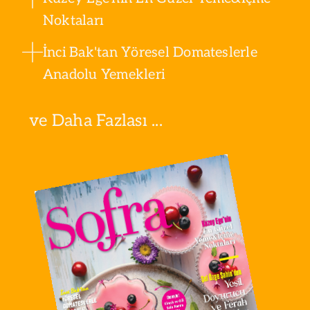
Noktaları
İnci Bak'tan Yöresel Domateslerle
Anadolu Yemekleri
ve Daha Fazlası ...