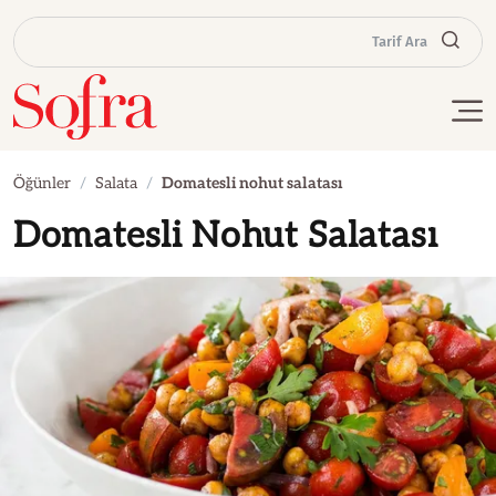
Tarif Ara
Öğünler
Salata
Domatesli nohut salatası
Domatesli Nohut Salatası