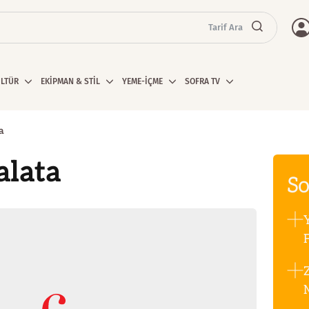
Tarif Ara
ÜLTÜR
EKİPMAN & STİL
YEME-İÇME
SOFRA TV
a
alata
So
F