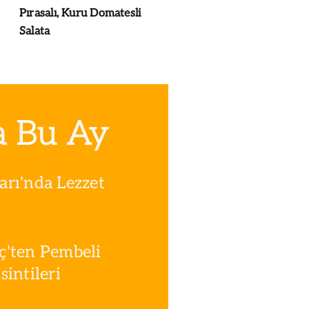
Pırasalı, Kuru Domatesli
Salata
a Bu Ay
rı'nda Lezzet
ç'ten Pembeli
intileri