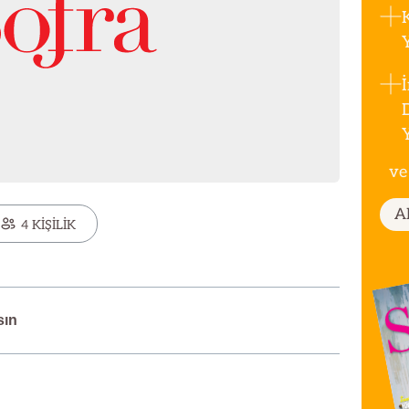
ve
A
4 KİŞİLİK
sın