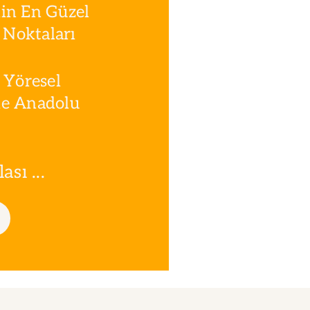
in En Güzel
Noktaları
 Yöresel
le Anadolu
sı ...