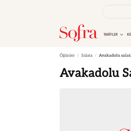
TARİFLER
K
Öğünler
Salata
Avakadolu salat
Avakadolu S