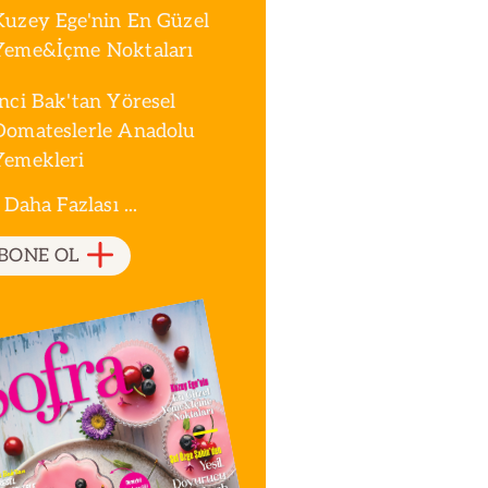
Kuzey Ege'nin En Güzel
Yeme&İçme Noktaları
İnci Bak'tan Yöresel
Domateslerle Anadolu
Yemekleri
 Daha Fazlası ...
BONE OL