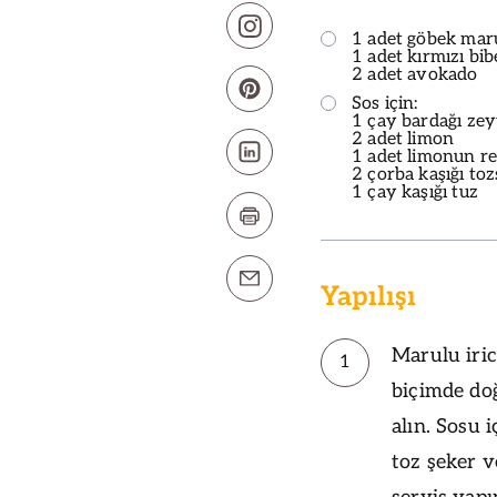
1 adet göbek mar
1 adet kırmızı bib
2 adet avokado
Sos için:
1 çay bardağı zey
2 adet limon
1 adet limonun r
2 çorba kaşığı to
1 çay kaşığı tuz
Yapılışı
Marulu iric
1
biçimde doğ
alın. Sosu 
toz şeker v