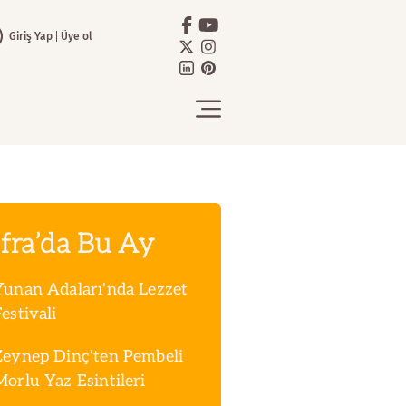
Giriş Yap
Üye ol
fra’da Bu Ay
Yunan Adaları'nda Lezzet
estivali
Zeynep Dinç'ten Pembeli
Morlu Yaz Esintileri