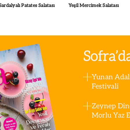
Sardalyalı Patates Salatası
Yeşil Mercimek Salatası
Sofra’d
Yunan Adala
Festivali
Zeynep Din
Morlu Yaz Es