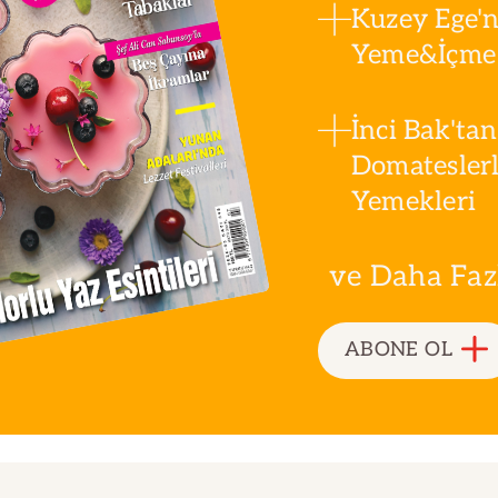
Kuzey Ege'n
Yeme&İçme 
İnci Bak'tan
Domatesler
Yemekleri
ve Daha Fazla
ABONE OL