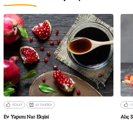
KOLAY
60 DAKİKA
O
Ev Yapımı Nar Ekşisi
Alıç S