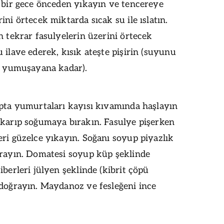
 bir gece önceden yıkayın ve tencereye
ini örtecek miktarda sıcak su ile ıslatın.
h tekrar fasulyelerin üzerini örtecek
 ilave ederek, kısık ateşte pişirin (suyunu
p, yumuşayana kadar).
apta yumurtaları kayısı kıvamında haşlayın
ıkarıp soğumaya bırakın. Fasulye pişerken
ri güzelce yıkayın. Soğanı soyup piyazlık
ğrayın. Domatesi soyup küp şeklinde
iberleri jülyen şeklinde (kibrit çöpü
 doğrayın. Maydanoz ve fesleğeni ince