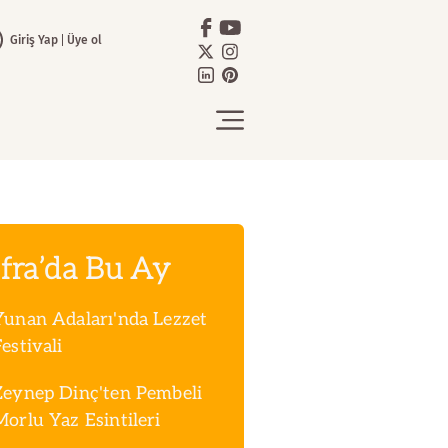
Giriş Yap
Üye ol
fra’da Bu Ay
Yunan Adaları'nda Lezzet
estivali
Zeynep Dinç'ten Pembeli
Morlu Yaz Esintileri