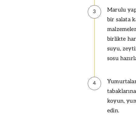
Marulu yapr
3
bir salata 
malzemeleri
birlikte ha
suyu, zeyti
sosu hazırl
Yumurtaları
4
tabaklarına 
koyun, yumu
edin.