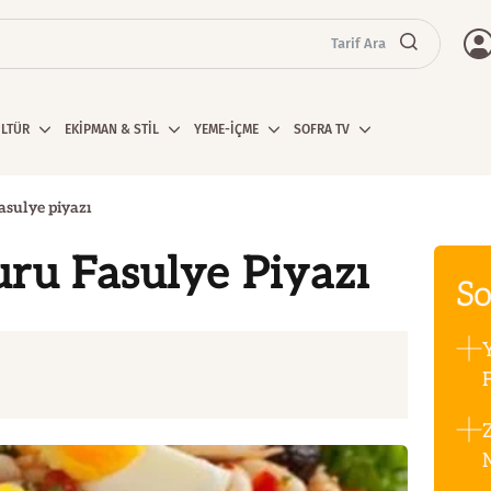
Tarif Ara
ÜLTÜR
EKİPMAN & STİL
YEME-İÇME
SOFRA TV
asulye piyazı
ru Fasulye Piyazı
So
F