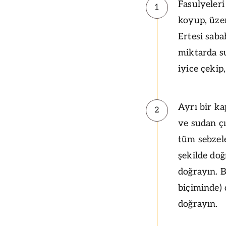
Fasulyeleri
1
koyup, üzer
Ertesi saba
miktarda su
iyice çeki
Ayrı bir k
2
ve sudan ç
tüm sebzele
şekilde do
doğrayın. B
biçiminde)
doğrayın.