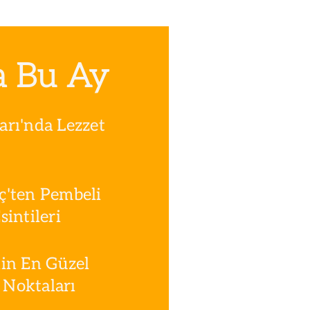
a Bu Ay
rı'nda Lezzet
ç'ten Pembeli
intileri
in En Güzel
Noktaları