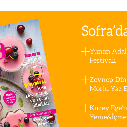
Sofra’d
Yunan Adala
Festivali
Zeynep Din
Morlu Yaz Es
Kuzey Ege'n
Yeme&İçme 