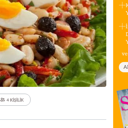
ve
A
4 KİŞİLİK