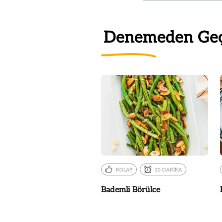
Denemeden Ge
KOLAY
20 DAKİKA
Bademli Börülce