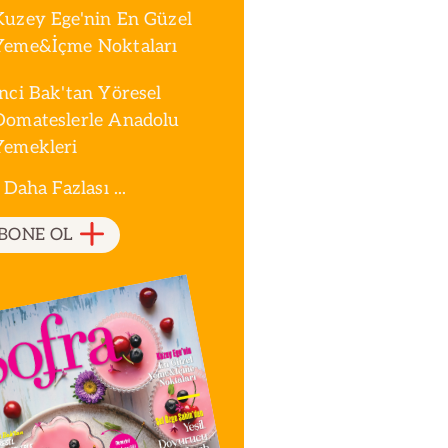
Kuzey Ege'nin En Güzel
Yeme&İçme Noktaları
İnci Bak'tan Yöresel
Domateslerle Anadolu
Yemekleri
 Daha Fazlası ...
BONE OL