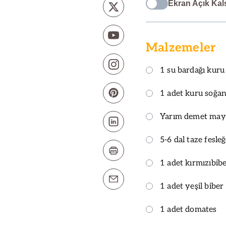
Ekran Açık Kal
Malzemeler
1 su bardağı kuru
1 adet kuru soğan
Yarım demet ma
5-6 dal taze fesle
1 adet kırmızıbib
1 adet yeşil biber
1 adet domates