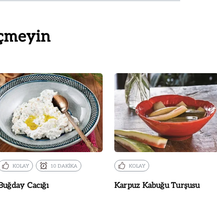
çmeyin
KOLAY
10 DAKİKA
KOLAY
Buğday Cacığı
Karpuz Kabuğu Turşusu