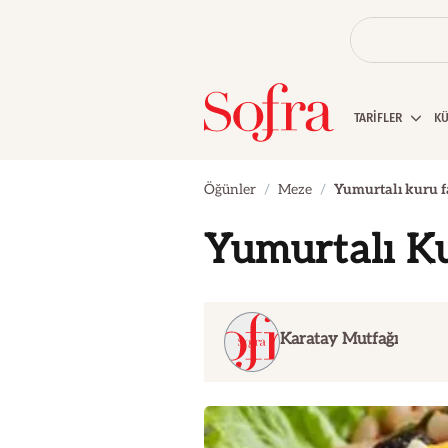
TARİFLER
K
Öğünler
Meze
Yumurtalı kuru f
Yumurtalı Ku
Karatay Mutfağı