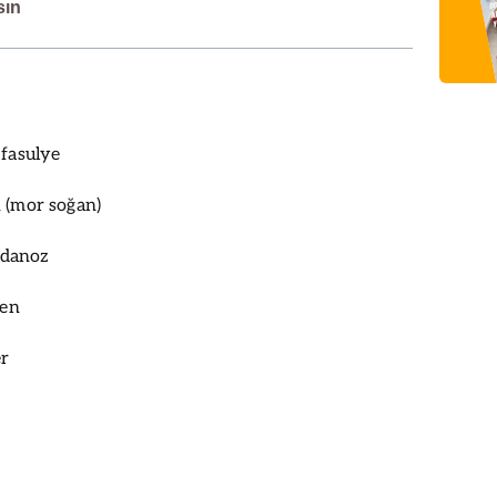
sın
 fasulye
 (mor soğan)
ydanoz
ğen
er