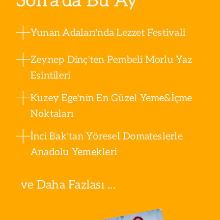
Sofra’da Bu Ay
Yunan Adaları'nda Lezzet Festivali
Zeynep Dinç'ten Pembeli Morlu Yaz
Esintileri
Kuzey Ege'nin En Güzel Yeme&İçme
Noktaları
İnci Bak'tan Yöresel Domateslerle
Anadolu Yemekleri
ve Daha Fazlası ...