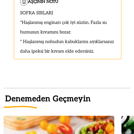
AŞÇININ NOTU
SOFRA SIRLARI
*
Haşlanmış enginarı çok iyi süzün. Fazla su
humusun kıvamını bozar.
* Haşlanmış nohudun kabuklarını ayıklarsanız
daha ipeksi bir kıvam elde edersiniz.
Denemeden Geçmeyin