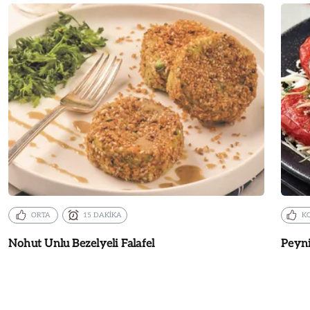
ORTA
15 DAKİKA
K
Nohut Unlu Bezelyeli Falafel
Peyni