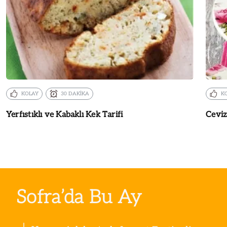
KOLAY
30 DAKİKA
K
Yerfıstıklı ve Kabaklı Kek Tarifi
Ceviz
Sofra’da Bu Ay