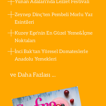
Yunan Adaları'nda Lezzet Festivali
Zeynep Dinç'ten Pembeli Morlu Yaz
Esintileri
Kuzey Ege'nin En Güzel Yeme&İçme
Noktaları
İnci Bak'tan Yöresel Domateslerle
Anadolu Yemekleri
ve Daha Fazlası ...