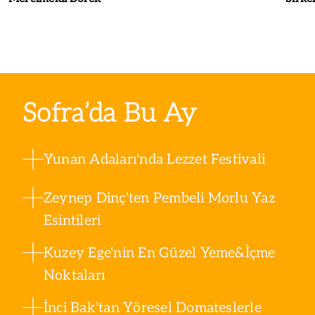
Sofra’da Bu Ay
Yunan Adaları'nda Lezzet Festivali
Zeynep Dinç'ten Pembeli Morlu Yaz
Esintileri
Kuzey Ege'nin En Güzel Yeme&İçme
Noktaları
İnci Bak'tan Yöresel Domateslerle