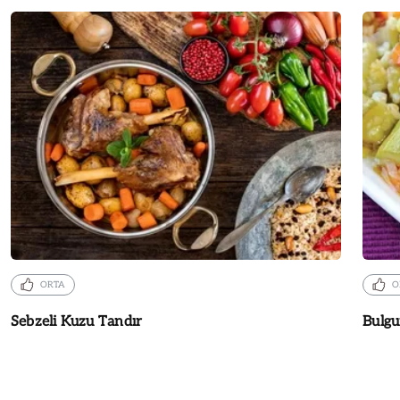
ORTA
O
Sebzeli Kuzu Tandır
Bulgu