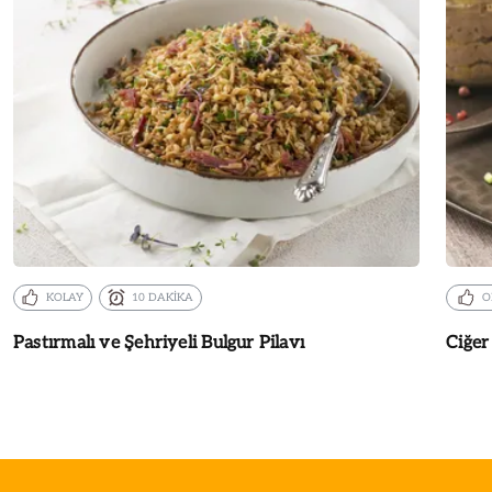
KOLAY
10 DAKİKA
O
Pastırmalı ve Şehriyeli Bulgur Pilavı
Ciğer