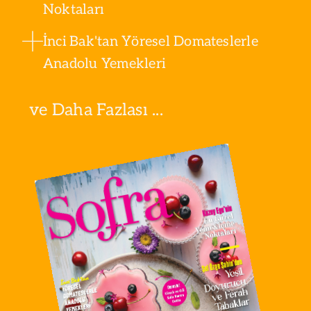
Noktaları
İnci Bak'tan Yöresel Domateslerle
Anadolu Yemekleri
ve Daha Fazlası ...