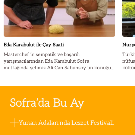
Eda Karabulut ile Çay Saati
Nurpe
Masterchef'in sempatik ve başarılı
Türki
yarışmacılarından Eda Karabulut Sofra
nüfus
mutfağında şefimiz Ali Can Sabunsoy'un konuğu
kültü
oldu. Keyifli sohbet eşliğinde birlikte dereotlu
en bü
poğaça hazırlayan şeflerimizin bu tarifini mutlaka
gelen
denemelisiniz!
Anado
taşım
Sofra’da Bu Ay
var. 
izini
amaç 
Yunan Adaları'nda Lezzet Festivali