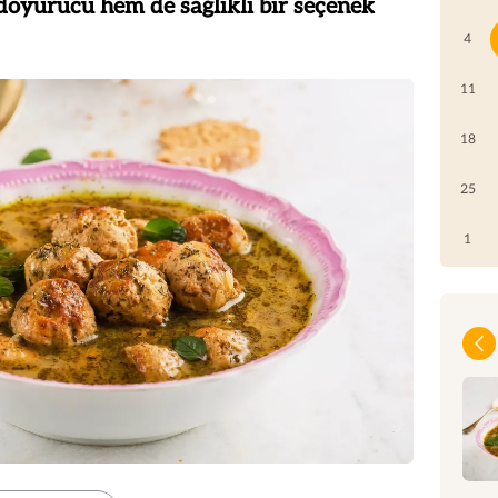
doyurucu hem de sağlıklı bir seçenek
4
11
18
25
1