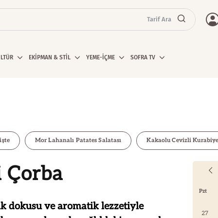
Tarif Ara
ÜLTÜR
EKİPMAN & STİL
YEME-İÇME
SOFRA TV
işte
Mor Lahanalı Patates Salatası
Kakaolu Cevizli Kurabiy
i Çorba
Pzt
k dokusu ve aromatik lezzetiyle
27