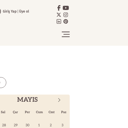
Giriş Yap
Üye ol
e
MAYIS
Sal
Çar
Per
Cum
Cmt
Paz
28
29
30
1
2
3