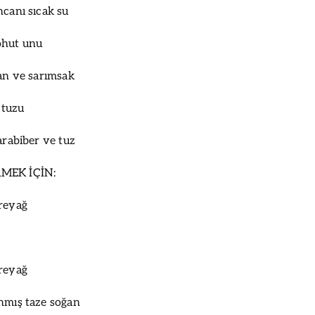
ncanı sıcak su
ohut unu
ğan ve sarımsak
 tuzu
arabiber ve tuz
RMEK İÇİN:
ereyağ
ereyağ
nmış taze soğan