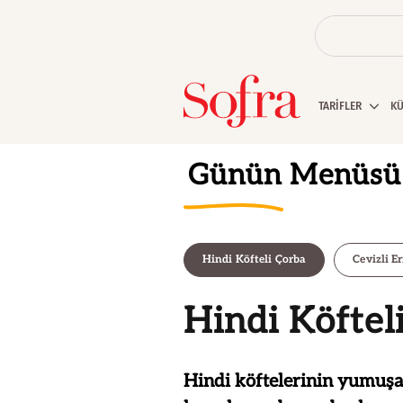
TARİFLER
K
Günün Menüsü
Hindi Köfteli Çorba
Cevizli Er
Hindi Köftel
Hindi köftelerinin yumuşa