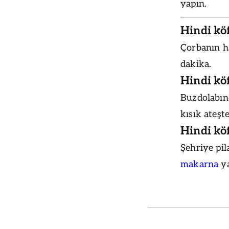
yapın.
Hindi köf
Çorbanın ha
dakika.
Hindi köf
Buzdolabınd
kısık ateşte
Hindi köf
Şehriye pil
makarna
ya