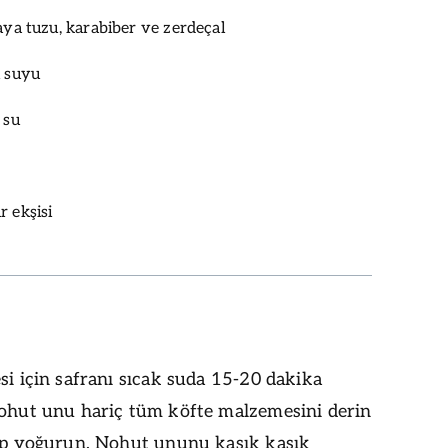
aya tuzu, karabiber ve zerdeçal
i suyu
 su
r ekşisi
si için safranı sıcak suda 15-20 dakika
Nohut unu hariç tüm köfte malzemesini derin
lıp yoğurun. Nohut ununu kaşık kaşık