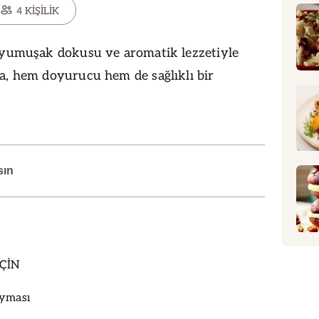
4 KİŞİLİK
 yumuşak dokusu ve aromatik lezzetiyle
a, hem doyurucu hem de sağlıklı bir
sın
İÇİN
ıyması