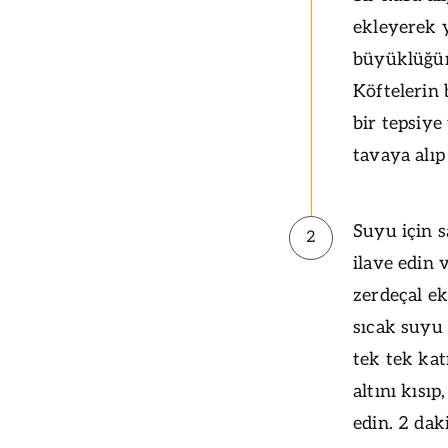
ekleyerek 
büyüklüğün
Köftelerin 
bir tepsiye 
tavaya alıp 
Suyu için s
2
ilave edin 
zerdeçal ek
sıcak suyu
tek tek ka
altını kısı
edin. 2 dak