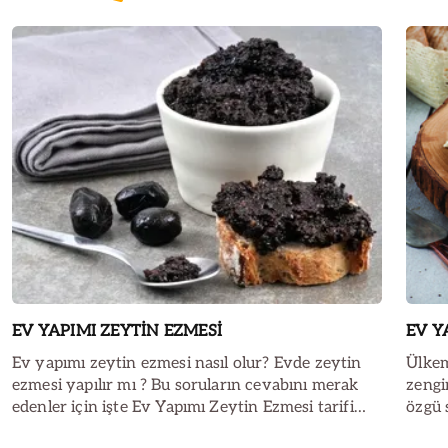
EV YAPIMI ZEYTİN EZMESİ
EV Y
Ev yapımı zeytin ezmesi nasıl olur? Evde zeytin
Ülkemi
ezmesi yapılır mı ? Bu soruların cevabını merak
zengi
edenler için işte Ev Yapımı Zeytin Ezmesi tarifi…
özgü s
peyni