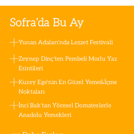
peyni
Peyni
Sofra’da Bu Ay
Yunan Adaları'nda Lezzet Festivali
Zeynep Dinç'ten Pembeli Morlu Yaz
Esintileri
Kuzey Ege'nin En Güzel Yeme&İçme
Noktaları
İnci Bak'tan Yöresel Domateslerle
Anadolu Yemekleri