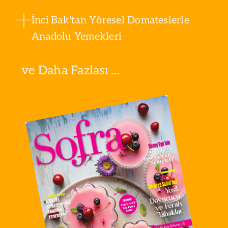
İnci Bak'tan Yöresel Domateslerle
Anadolu Yemekleri
ve Daha Fazlası ...