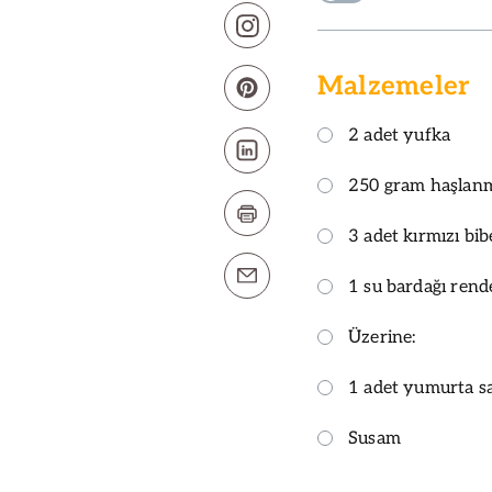
Malzemeler
2 adet yufka
250 gram haşlanm
3 adet kırmızı bib
1 su bardağı rend
Üzerine:
1 adet yumurta sa
Susam