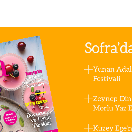
Sofra’d
Yunan Adala
Festivali
Zeynep Din
Morlu Yaz Es
Kuzey Ege'n