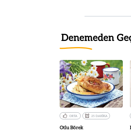
Denemeden Ge
ORTA
25 DAKİKA
Otlu Börek