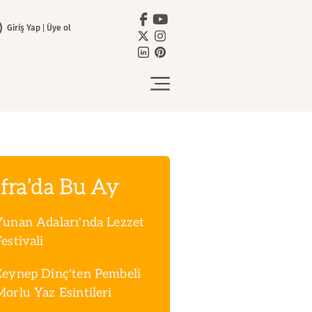
Giriş Yap
Üye ol
fra’da Bu Ay
Yunan Adaları'nda Lezzet
estivali
Zeynep Dinç'ten Pembeli
Morlu Yaz Esintileri