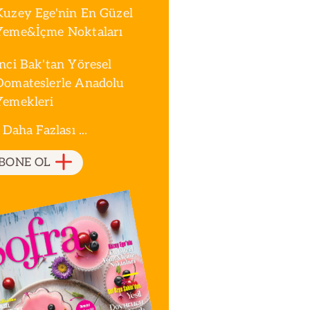
Kuzey Ege'nin En Güzel
Yeme&İçme Noktaları
İnci Bak'tan Yöresel
Domateslerle Anadolu
Yemekleri
 Daha Fazlası ...
BONE OL