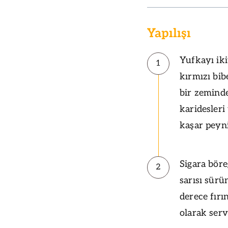
Yapılışı
Yufkayı iki
1
kırmızı bib
bir zeminde
karidesleri
kaşar peyni
Sigara bör
2
sarısı sürü
derece fırı
olarak serv