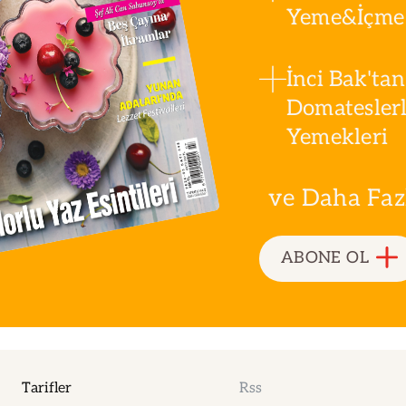
Yeme&İçme 
İnci Bak'tan
Domatesler
Yemekleri
ve Daha Fazla
ABONE OL
Tarifler
Rss