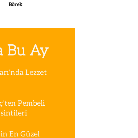
Börek
a Bu Ay
rı'nda Lezzet
ç'ten Pembeli
intileri
in En Güzel