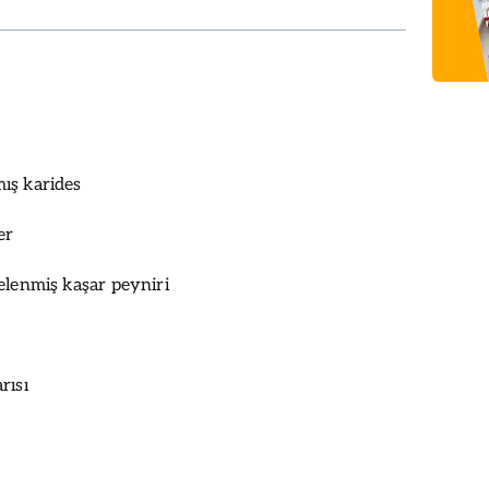
ış karides
er
elenmiş kaşar peyniri
rısı