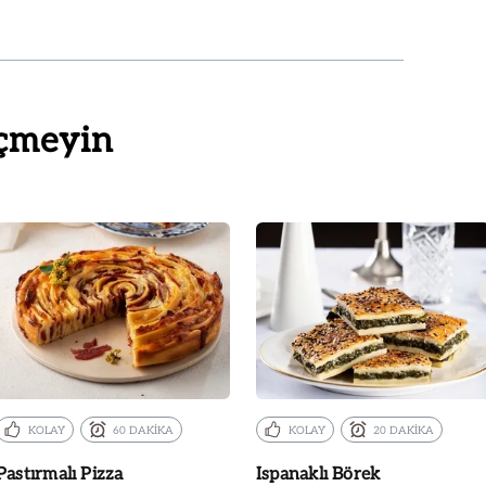
çmeyin
KOLAY
60 DAKİKA
KOLAY
20 DAKİKA
Pastırmalı Pizza
Ispanaklı Börek