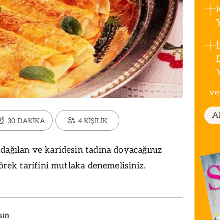
ve
A
30 DAKİKA
4 KİŞİLİK
dağılan ve karidesin tadına doyacağınız
Börek tarifini mutlaka denemelisiniz.
sın