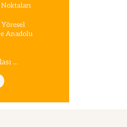
Noktaları
 Yöresel
le Anadolu
sı ...