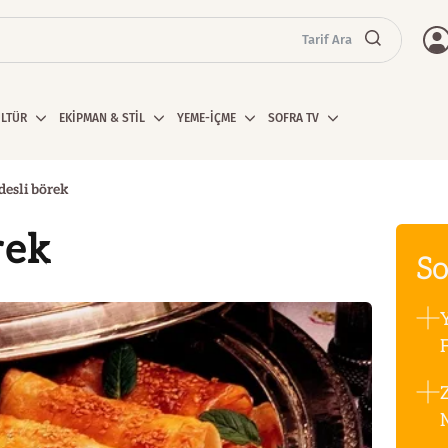
Tarif Ara
ÜLTÜR
EKİPMAN & STİL
YEME-İÇME
SOFRA TV
desli börek
rek
So
F