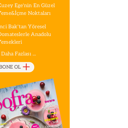
Kuzey Ege'nin En Güzel
Yeme&İçme Noktaları
İnci Bak'tan Yöresel
Domateslerle Anadolu
Yemekleri
 Daha Fazlası ...
BONE OL