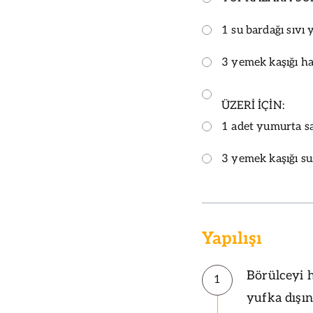
1 su bardağı sıvı 
3 yemek kaşığı h
ÜZERİ İÇİN:
1 adet yumurta sa
3 yemek kaşığı s
Yapılışı
Börülceyi h
1
yufka dışın