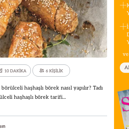
ve
A
10 DAKİKA
6 KİŞİLİK
börülceli haşhaşlı börek nasıl yapılır? Tadı
celi haşhaşlı börek tarifi...
sın