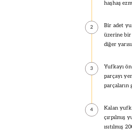
haşhaş ezme
Bir adet yu
2
üzerine bir
diğer yarıs
Yufkayı ön
3
parçayı yen
parçaların 
Kalan yufka
4
çırpılmış 
ısıtılmış 2