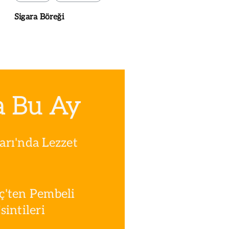
Sigara Böreği
a Bu Ay
rı'nda Lezzet
ç'ten Pembeli
intileri