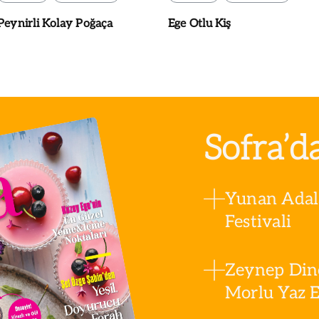
Peynirli Kolay Poğaça
Ege Otlu Kiş
Sofra’d
Yunan Adala
Festivali
Zeynep Din
Morlu Yaz Es