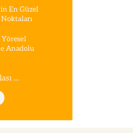
in En Güzel
Noktaları
 Yöresel
le Anadolu
sı ...