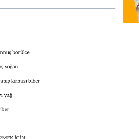
anmış börülce
mış soğan
nmış kırmızı biber
vı yağ
biber
MEK İÇİN: