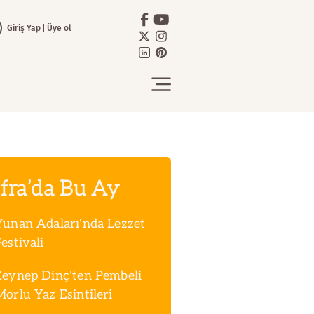
Giriş Yap
Üye ol
fra’da Bu Ay
Yunan Adaları'nda Lezzet
estivali
Zeynep Dinç'ten Pembeli
Morlu Yaz Esintileri