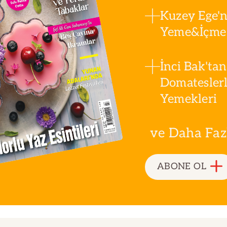
Kuzey Ege'n
Yeme&İçme 
İnci Bak'tan
Domatesler
Yemekleri
ve Daha Fazla
ABONE OL