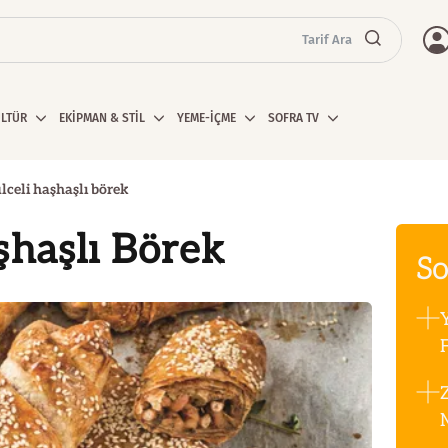
Tarif Ara
ÜLTÜR
EKİPMAN & STİL
YEME-İÇME
SOFRA TV
lceli haşhaşlı börek
şhaşlı Börek
So
F