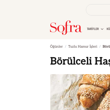
TARİFLER
K
Öğünler
Tuzlu Hamur İşleri
Börü
Börülceli Ha