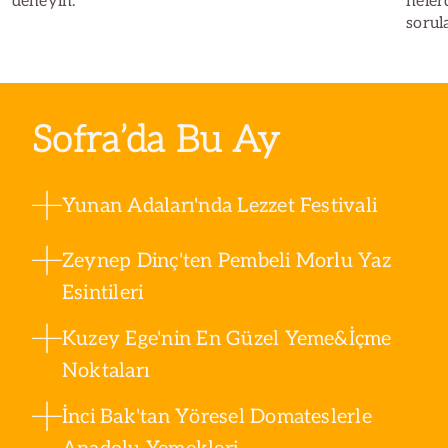
deneyin.
neler
sorul
Sofra’da Bu Ay
Yunan Adaları'nda Lezzet Festivali
Zeynep Dinç'ten Pembeli Morlu Yaz
Esintileri
Kuzey Ege'nin En Güzel Yeme&İçme
Noktaları
İnci Bak'tan Yöresel Domateslerle