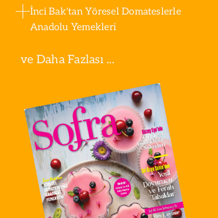
İnci Bak'tan Yöresel Domateslerle
Anadolu Yemekleri
ve Daha Fazlası ...