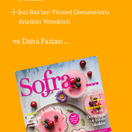
İnci Bak'tan Yöresel Domateslerle
Anadolu Yemekleri
ve Daha Fazlası ...