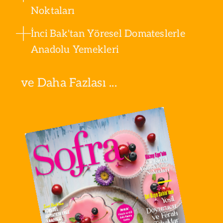
Noktaları
İnci Bak'tan Yöresel Domateslerle
Anadolu Yemekleri
ve Daha Fazlası ...