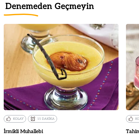
Denemeden Geçmeyin
KOLAY
15 DAKİKA
K
İrmikli Muhallebi
Tahin