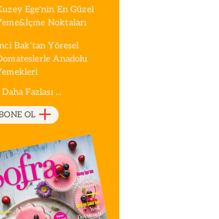
Kuzey Ege'nin En Güzel
Yeme&İçme Noktaları
İnci Bak'tan Yöresel
Domateslerle Anadolu
Yemekleri
 Daha Fazlası ...
BONE OL