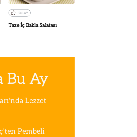
KOLAY
Taze İç Bakla Salatası
a Bu Ay
rı'nda Lezzet
ç'ten Pembeli