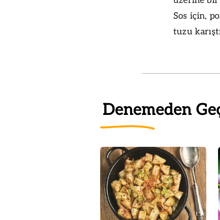
üzerine bir 
Sos için, p
tuzu karışt
Denemeden Ge