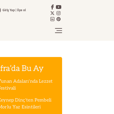
Giriş Yap
Üye ol
fra’da Bu Ay
Yunan Adaları'nda Lezzet
estivali
Zeynep Dinç'ten Pembeli
Morlu Yaz Esintileri