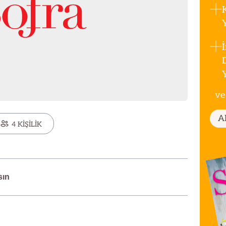
ve
A
4 KİŞİLİK
sın