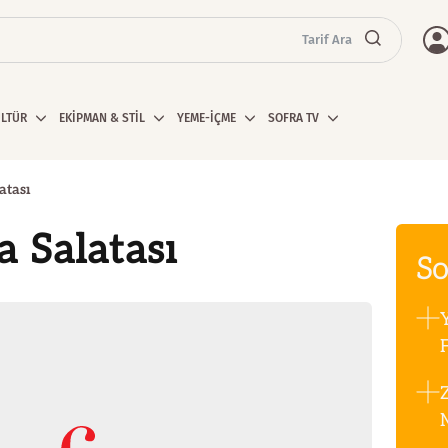
Tarif Ara
ÜLTÜR
EKİPMAN & STİL
YEME-İÇME
SOFRA TV
atası
 Salatası
So
F