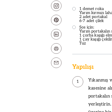
1 demet roka
Yarım kırmızı lah
2 adet portakal
6-7 adet çilek
Sos için:
Yarım portakalın
1 çorba kaşığı elm
1 çay kaşığı çekil
Tuz
Yapılışı
Yıkanmış v
1
kasesine al
portakalın 
yerleştirin