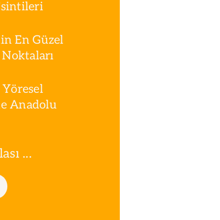
intileri
in En Güzel
Noktaları
 Yöresel
le Anadolu
sı ...