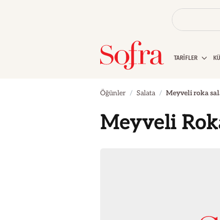
TARİFLER
K
Öğünler
Salata
Meyveli roka sal
Meyveli Roka