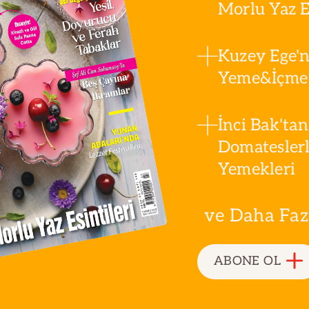
Morlu Yaz Es
Kuzey Ege'n
Yeme&İçme 
İnci Bak'tan
Domatesler
Yemekleri
ve Daha Fazla
ABONE OL