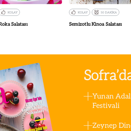
KOLAY
KOLAY
50 DAKİKA
Roka Salatası
Semizotlu Kinoa Salatası
Sofra’d
Yunan Adala
Festivali
Zeynep Din