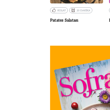
KOLAY
20 DAKİKA
Patates Salatası