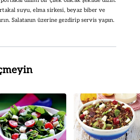
portakal dilimi bir çilek olacak şekilde dizin.
ortakal suyu, elma sirkesi, beyaz biber ve
ırın. Salatanın üzerine gezdirip servis yapın.
çmeyin