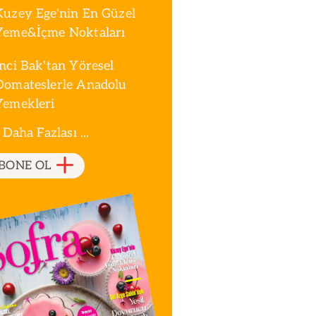
Kuzey Ege'nin En Güzel
Yeme&İçme Noktaları
İnci Bak'tan Yöresel
Domateslerle Anadolu
Yemekleri
 Daha Fazlası ...
BONE OL