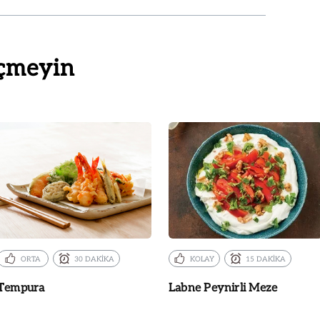
çmeyin
ORTA
30 DAKİKA
KOLAY
15 DAKİKA
Tempura
Labne Peynirli Meze