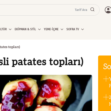
Tarif Ara
ÜLTÜR
EKİPMAN & STİL
YEME-İÇME
SOFRA TV
tates topları)
sli patates topları)
So
F