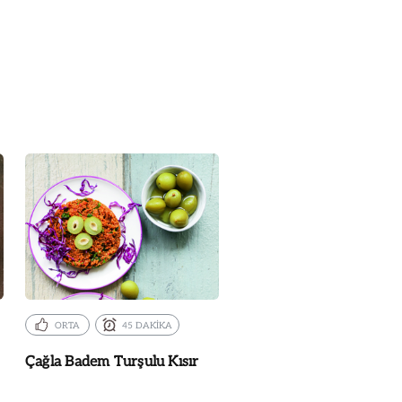
ORTA
45 DAKİKA
Çağla Badem Turşulu Kısır