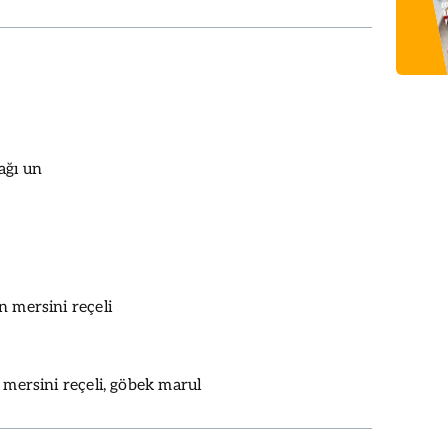
ağı un
n mersini reçeli
 mersini reçeli, göbek marul