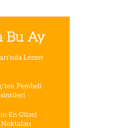
a Bu Ay
rı'nda Lezzet
ç'ten Pembeli
intileri
in En Güzel
Noktaları