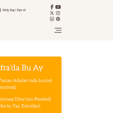
Giriş Yap
Üye ol
fra’da Bu Ay
Yunan Adaları'nda Lezzet
estivali
Zeynep Dinç'ten Pembeli
Morlu Yaz Esintileri