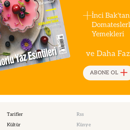
İnci Bak'tan
Domatesler
Yemekleri
ve Daha Fazla
ABONE OL
Tarifler
Rss
Kültür
Künye