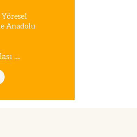
 Yöresel
le Anadolu
sı ...