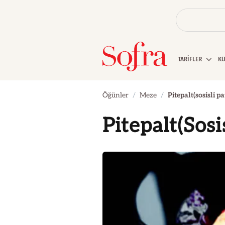
TARİFLER
K
Öğünler
Meze
Pitepalt(sosisli pa
Pitepalt(Sosi