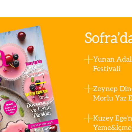
Sofra’d
Yunan Adala
Festivali
Zeynep Din
Morlu Yaz Es
Kuzey Ege'n
Yeme&İçme 