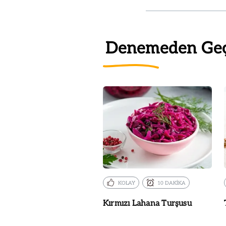
Denemeden Ge
KOLAY
10 DAKİKA
Kırmızı Lahana Turşusu