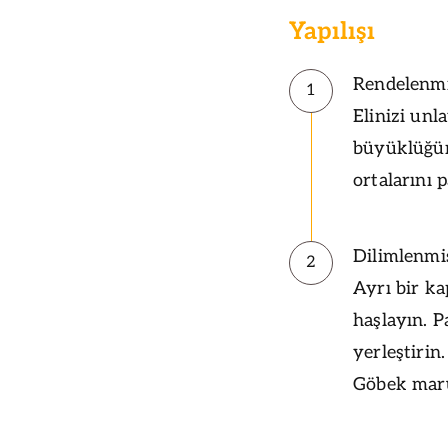
Yapılışı
Rendelenmiş
1
Elinizi un
büyüklüğün
ortalarını 
Dilimlenmiş
2
Ayrı bir ka
haşlayın. P
yerleştirin
Göbek marul