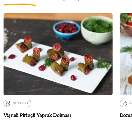
50 DAKİKA
O
Vişneli Pirinçli Yaprak Dolması