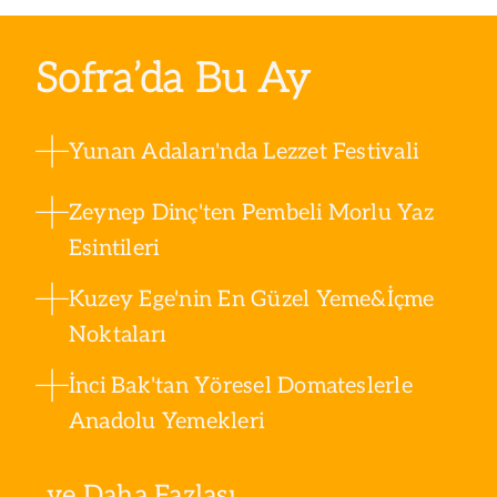
Sofra’da Bu Ay
Yunan Adaları'nda Lezzet Festivali
Zeynep Dinç'ten Pembeli Morlu Yaz
Esintileri
Kuzey Ege'nin En Güzel Yeme&İçme
Noktaları
İnci Bak'tan Yöresel Domateslerle
Anadolu Yemekleri
ve Daha Fazlası ...