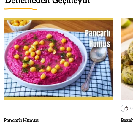
Denemeden Geçmeyin
O
Pancarlı Humus
Bezel