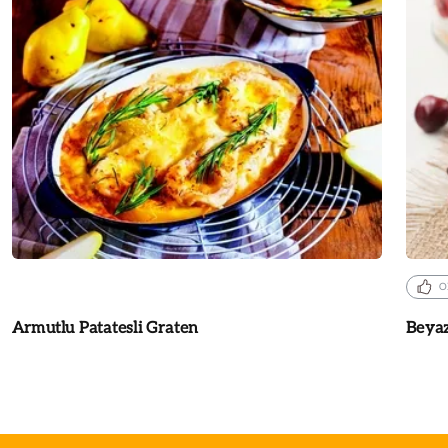
O
Armutlu Patatesli Graten
Beyaz