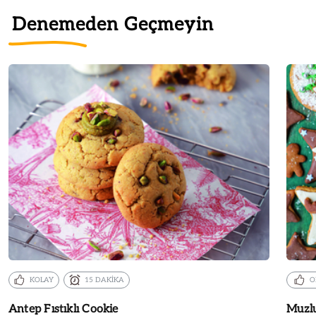
Denemeden Geçmeyin
KOLAY
15 DAKİKA
O
Antep Fıstıklı Cookie
Muzlu