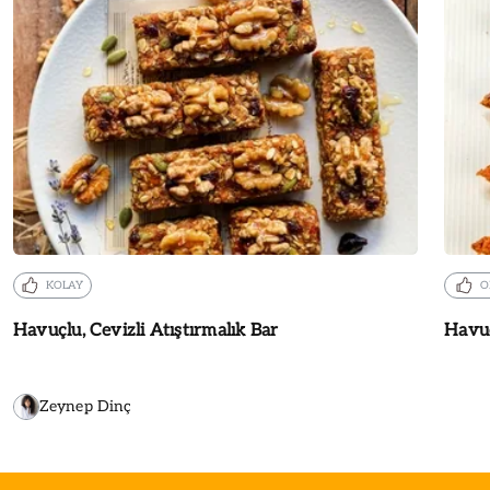
KOLAY
O
Havuçlu, Cevizli Atıştırmalık Bar
Havu
Zeynep Dinç